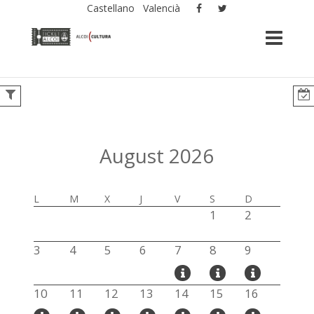
Castellano
Valencià
August 2026
L
M
X
J
V
S
D
1
2
3
4
5
6
7
8
9
10
11
12
13
14
15
16