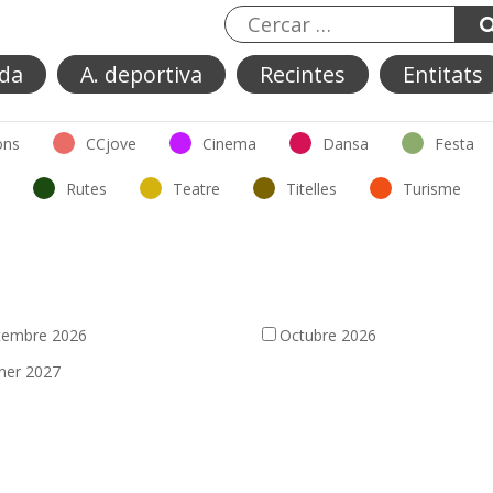
da
A. deportiva
Recintes
Entitats
ons
CCjove
Cinema
Dansa
Festa
Rutes
Teatre
Titelles
Turisme
tembre 2026
Octubre 2026
ner 2027