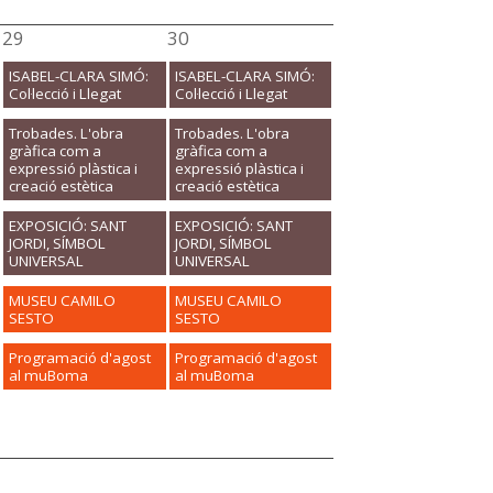
29
30
ISABEL-CLARA SIMÓ:
ISABEL-CLARA SIMÓ:
Col·lecció i Llegat
Col·lecció i Llegat
Trobades. L'obra
Trobades. L'obra
gràfica com a
gràfica com a
expressió plàstica i
expressió plàstica i
creació estètica
creació estètica
EXPOSICIÓ: SANT
EXPOSICIÓ: SANT
JORDI, SÍMBOL
JORDI, SÍMBOL
UNIVERSAL
UNIVERSAL
MUSEU CAMILO
MUSEU CAMILO
SESTO
SESTO
Programació d'agost
Programació d'agost
al muBoma
al muBoma