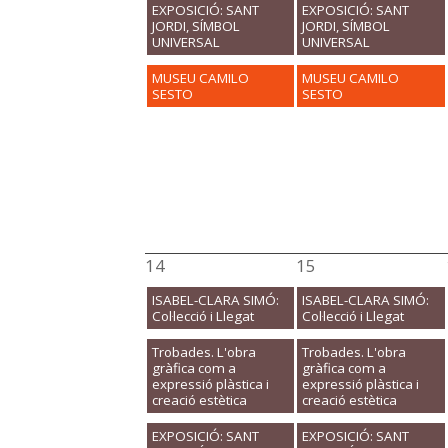
EXPOSICIÓ: SANT
EXPOSICIÓ: SANT
JORDI, SÍMBOL
JORDI, SÍMBOL
UNIVERSAL
UNIVERSAL
MUSEU CAMILO
MUSEU CAMILO
SESTO
SESTO
14
15
ISABEL-CLARA SIMÓ:
ISABEL-CLARA SIMÓ:
Col·lecció i Llegat
Col·lecció i Llegat
Trobades. L'obra
Trobades. L'obra
gràfica com a
gràfica com a
expressió plàstica i
expressió plàstica i
creació estètica
creació estètica
EXPOSICIÓ: SANT
EXPOSICIÓ: SANT