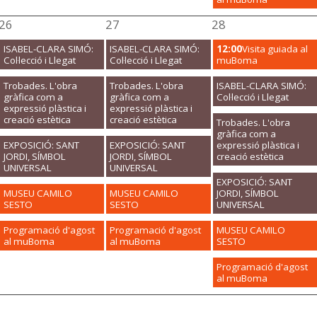
26
27
28
ISABEL-CLARA SIMÓ:
ISABEL-CLARA SIMÓ:
12:00
Visita guiada al
Col·lecció i Llegat
Col·lecció i Llegat
muBoma
Trobades. L'obra
Trobades. L'obra
ISABEL-CLARA SIMÓ:
gràfica com a
gràfica com a
Col·lecció i Llegat
expressió plàstica i
expressió plàstica i
creació estètica
creació estètica
Trobades. L'obra
gràfica com a
EXPOSICIÓ: SANT
EXPOSICIÓ: SANT
expressió plàstica i
JORDI, SÍMBOL
JORDI, SÍMBOL
creació estètica
UNIVERSAL
UNIVERSAL
EXPOSICIÓ: SANT
MUSEU CAMILO
MUSEU CAMILO
JORDI, SÍMBOL
SESTO
SESTO
UNIVERSAL
Programació d'agost
Programació d'agost
MUSEU CAMILO
al muBoma
al muBoma
SESTO
Programació d'agost
al muBoma