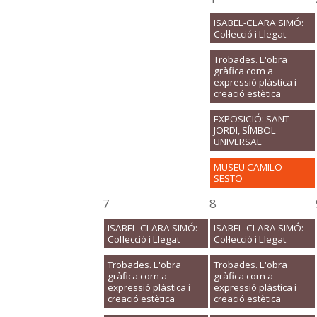
ISABEL-CLARA SIMÓ:
Col·lecció i Llegat
Trobades. L'obra
gràfica com a
expressió plàstica i
creació estètica
EXPOSICIÓ: SANT
JORDI, SÍMBOL
UNIVERSAL
MUSEU CAMILO
SESTO
7
8
ISABEL-CLARA SIMÓ:
ISABEL-CLARA SIMÓ:
Col·lecció i Llegat
Col·lecció i Llegat
Trobades. L'obra
Trobades. L'obra
gràfica com a
gràfica com a
expressió plàstica i
expressió plàstica i
creació estètica
creació estètica