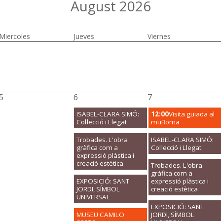
August 2026
Miercoles
Jueves
Viernes
5
6
7
ISABEL-CLARA SIMÓ:
12:00
Visita guiada al
Col·lecció i Llegat
muBoma
Trobades. L'obra
ISABEL-CLARA SIMÓ:
gràfica com a
Col·lecció i Llegat
expressió plàstica i
creació estètica
Trobades. L'obra
gràfica com a
EXPOSICIÓ: SANT
expressió plàstica i
JORDI, SÍMBOL
creació estètica
UNIVERSAL
EXPOSICIÓ: SANT
MUSEU CAMILO
JORDI, SÍMBOL