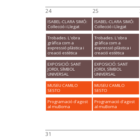
24
25
ISABEL-CLARA SIMÓ:
ISABEL-CLARA SIMÓ:
Col·lecció i Llegat
Col·lecció i Llegat
Trobades. L'obra
Trobades. L'obra
gràfica com a
gràfica com a
expressió plàstica i
expressió plàstica i
creació estètica
creació estètica
EXPOSICIÓ: SANT
EXPOSICIÓ: SANT
JORDI, SÍMBOL
JORDI, SÍMBOL
UNIVERSAL
UNIVERSAL
MUSEU CAMILO
MUSEU CAMILO
SESTO
SESTO
Programació d'agost
Programació d'agost
al muBoma
al muBoma
31