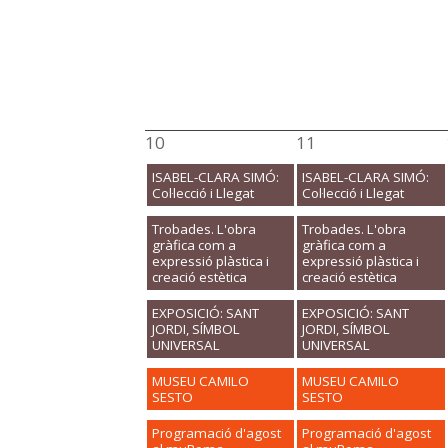
10
11
ISABEL-CLARA SIMÓ:
ISABEL-CLARA SIMÓ:
Col·lecció i Llegat
Col·lecció i Llegat
Trobades. L'obra
Trobades. L'obra
gràfica com a
gràfica com a
expressió plàstica i
expressió plàstica i
creació estètica
creació estètica
EXPOSICIÓ: SANT
EXPOSICIÓ: SANT
JORDI, SÍMBOL
JORDI, SÍMBOL
UNIVERSAL
UNIVERSAL
MUSEU CAMILO
MUSEU CAMILO
SESTO
SESTO
Programació d'agost
Programació d'agost