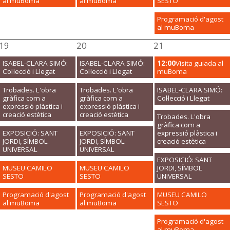
al muBoma
al muBoma
SESTO
Programació d'agost
al muBoma
19
20
21
ISABEL-CLARA SIMÓ:
ISABEL-CLARA SIMÓ:
12:00
Visita guiada al
Col·lecció i Llegat
Col·lecció i Llegat
muBoma
Trobades. L'obra
Trobades. L'obra
ISABEL-CLARA SIMÓ:
gràfica com a
gràfica com a
Col·lecció i Llegat
expressió plàstica i
expressió plàstica i
creació estètica
creació estètica
Trobades. L'obra
gràfica com a
EXPOSICIÓ: SANT
EXPOSICIÓ: SANT
expressió plàstica i
JORDI, SÍMBOL
JORDI, SÍMBOL
creació estètica
UNIVERSAL
UNIVERSAL
EXPOSICIÓ: SANT
MUSEU CAMILO
MUSEU CAMILO
JORDI, SÍMBOL
SESTO
SESTO
UNIVERSAL
Programació d'agost
Programació d'agost
MUSEU CAMILO
al muBoma
al muBoma
SESTO
Programació d'agost
al muBoma