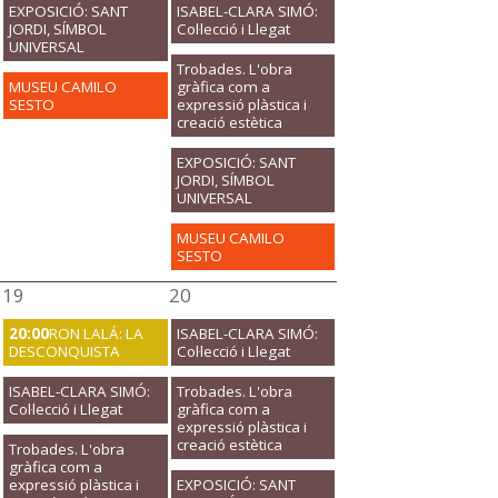
EXPOSICIÓ: SANT
ISABEL-CLARA SIMÓ:
JORDI, SÍMBOL
Col·lecció i Llegat
UNIVERSAL
Trobades. L'obra
MUSEU CAMILO
gràfica com a
SESTO
expressió plàstica i
creació estètica
EXPOSICIÓ: SANT
JORDI, SÍMBOL
UNIVERSAL
MUSEU CAMILO
SESTO
19
20
20:00
RON LALÁ: LA
ISABEL-CLARA SIMÓ:
DESCONQUISTA
Col·lecció i Llegat
ISABEL-CLARA SIMÓ:
Trobades. L'obra
Col·lecció i Llegat
gràfica com a
expressió plàstica i
creació estètica
Trobades. L'obra
gràfica com a
expressió plàstica i
EXPOSICIÓ: SANT