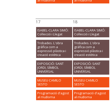
al muBoma
al muBoma
17
18
ISABEL-CLARA SIMÓ:
ISABEL-CLARA SIMÓ:
Col·lecció i Llegat
Col·lecció i Llegat
Trobades. L'obra
Trobades. L'obra
gràfica com a
gràfica com a
expressió plàstica i
expressió plàstica i
creació estètica
creació estètica
EXPOSICIÓ: SANT
EXPOSICIÓ: SANT
JORDI, SÍMBOL
JORDI, SÍMBOL
UNIVERSAL
UNIVERSAL
MUSEU CAMILO
MUSEU CAMILO
SESTO
SESTO
Programació d'agost
Programació d'agost
al muBoma
al muBoma