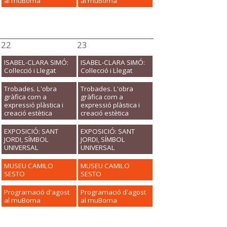
al muBoma
al muBoma
22
23
ISABEL-CLARA SIMÓ:
ISABEL-CLARA SIMÓ:
Col·lecció i Llegat
Col·lecció i Llegat
Trobades. L'obra
Trobades. L'obra
gràfica com a
gràfica com a
expressió plàstica i
expressió plàstica i
creació estètica
creació estètica
EXPOSICIÓ: SANT
EXPOSICIÓ: SANT
JORDI, SÍMBOL
JORDI, SÍMBOL
UNIVERSAL
UNIVERSAL
MUSEU CAMILO
MUSEU CAMILO
SESTO
SESTO
Programació d'agost
Programació d'agost
al muBoma
al muBoma