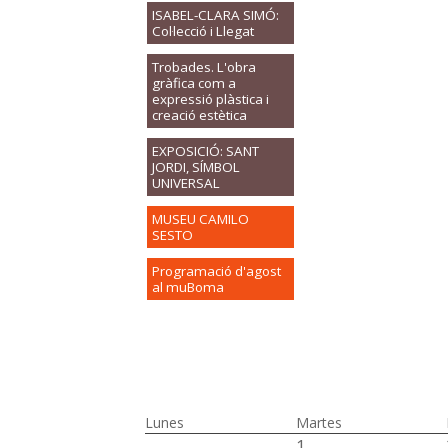
ISABEL-CLARA SIMÓ:
Col·lecció i Llegat
Trobades. L'obra
gràfica com a
expressió plàstica i
creació estètica
EXPOSICIÓ: SANT
JORDI, SÍMBOL
UNIVERSAL
MUSEU CAMILO
SESTO
Programació d'agost
al muBoma
Lunes
Martes
1