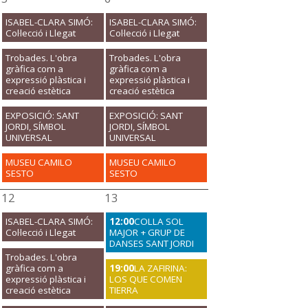
ISABEL-CLARA SIMÓ:
ISABEL-CLARA SIMÓ:
Col·lecció i Llegat
Col·lecció i Llegat
Trobades. L'obra
Trobades. L'obra
gràfica com a
gràfica com a
expressió plàstica i
expressió plàstica i
creació estètica
creació estètica
EXPOSICIÓ: SANT
EXPOSICIÓ: SANT
JORDI, SÍMBOL
JORDI, SÍMBOL
UNIVERSAL
UNIVERSAL
MUSEU CAMILO
MUSEU CAMILO
SESTO
SESTO
12
13
ISABEL-CLARA SIMÓ:
12:00
COLLA SOL
Col·lecció i Llegat
MAJOR + GRUP DE
DANSES SANT JORDI
Trobades. L'obra
gràfica com a
19:00
LA ZAFIRINA:
expressió plàstica i
LOS QUE COMEN
creació estètica
TIERRA