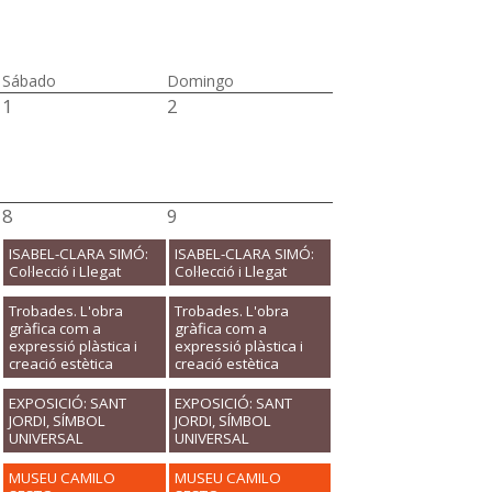
Sábado
Domingo
1
2
8
9
ISABEL-CLARA SIMÓ:
ISABEL-CLARA SIMÓ:
Col·lecció i Llegat
Col·lecció i Llegat
Trobades. L'obra
Trobades. L'obra
gràfica com a
gràfica com a
expressió plàstica i
expressió plàstica i
creació estètica
creació estètica
EXPOSICIÓ: SANT
EXPOSICIÓ: SANT
JORDI, SÍMBOL
JORDI, SÍMBOL
UNIVERSAL
UNIVERSAL
MUSEU CAMILO
MUSEU CAMILO