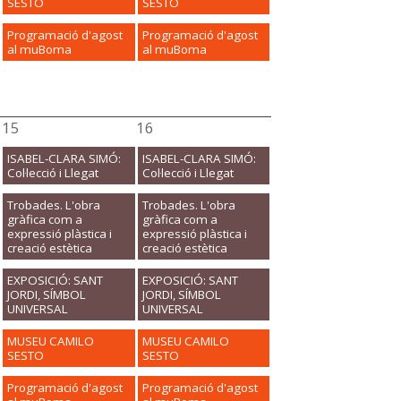
SESTO
SESTO
Programació d'agost
Programació d'agost
al muBoma
al muBoma
15
16
ISABEL-CLARA SIMÓ:
ISABEL-CLARA SIMÓ:
Col·lecció i Llegat
Col·lecció i Llegat
Trobades. L'obra
Trobades. L'obra
gràfica com a
gràfica com a
expressió plàstica i
expressió plàstica i
creació estètica
creació estètica
EXPOSICIÓ: SANT
EXPOSICIÓ: SANT
JORDI, SÍMBOL
JORDI, SÍMBOL
UNIVERSAL
UNIVERSAL
MUSEU CAMILO
MUSEU CAMILO
SESTO
SESTO
Programació d'agost
Programació d'agost