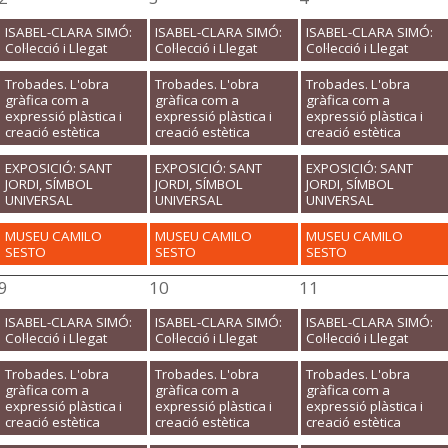
ISABEL-CLARA SIMÓ:
ISABEL-CLARA SIMÓ:
ISABEL-CLARA SIMÓ:
Col·lecció i Llegat
Col·lecció i Llegat
Col·lecció i Llegat
Trobades. L'obra
Trobades. L'obra
Trobades. L'obra
gràfica com a
gràfica com a
gràfica com a
expressió plàstica i
expressió plàstica i
expressió plàstica i
creació estètica
creació estètica
creació estètica
EXPOSICIÓ: SANT
EXPOSICIÓ: SANT
EXPOSICIÓ: SANT
JORDI, SÍMBOL
JORDI, SÍMBOL
JORDI, SÍMBOL
UNIVERSAL
UNIVERSAL
UNIVERSAL
MUSEU CAMILO
MUSEU CAMILO
MUSEU CAMILO
SESTO
SESTO
SESTO
9
10
11
ISABEL-CLARA SIMÓ:
ISABEL-CLARA SIMÓ:
ISABEL-CLARA SIMÓ:
Col·lecció i Llegat
Col·lecció i Llegat
Col·lecció i Llegat
Trobades. L'obra
Trobades. L'obra
Trobades. L'obra
gràfica com a
gràfica com a
gràfica com a
expressió plàstica i
expressió plàstica i
expressió plàstica i
creació estètica
creació estètica
creació estètica