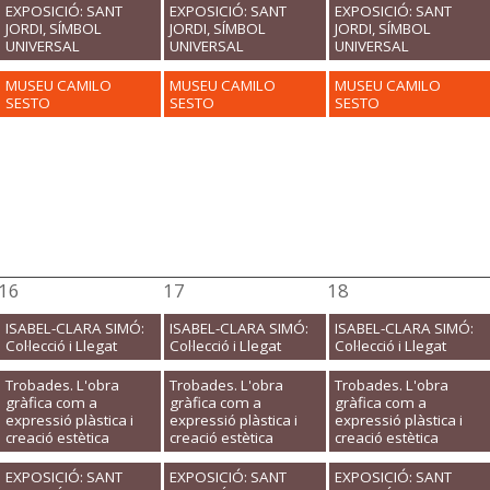
EXPOSICIÓ: SANT
EXPOSICIÓ: SANT
EXPOSICIÓ: SANT
JORDI, SÍMBOL
JORDI, SÍMBOL
JORDI, SÍMBOL
UNIVERSAL
UNIVERSAL
UNIVERSAL
MUSEU CAMILO
MUSEU CAMILO
MUSEU CAMILO
SESTO
SESTO
SESTO
16
17
18
ISABEL-CLARA SIMÓ:
ISABEL-CLARA SIMÓ:
ISABEL-CLARA SIMÓ:
Col·lecció i Llegat
Col·lecció i Llegat
Col·lecció i Llegat
Trobades. L'obra
Trobades. L'obra
Trobades. L'obra
gràfica com a
gràfica com a
gràfica com a
expressió plàstica i
expressió plàstica i
expressió plàstica i
creació estètica
creació estètica
creació estètica
EXPOSICIÓ: SANT
EXPOSICIÓ: SANT
EXPOSICIÓ: SANT