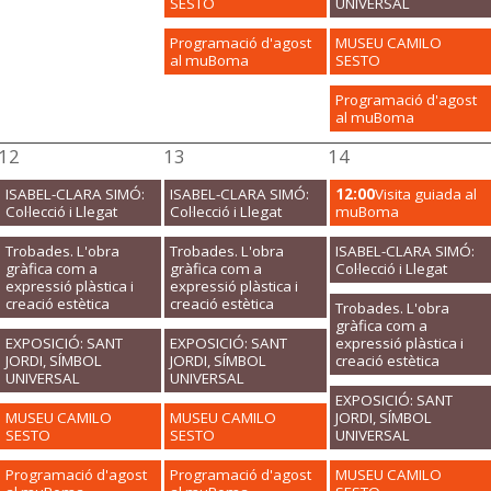
SESTO
UNIVERSAL
Programació d'agost
MUSEU CAMILO
al muBoma
SESTO
Programació d'agost
al muBoma
12
13
14
ISABEL-CLARA SIMÓ:
ISABEL-CLARA SIMÓ:
12:00
Visita guiada al
Col·lecció i Llegat
Col·lecció i Llegat
muBoma
Trobades. L'obra
Trobades. L'obra
ISABEL-CLARA SIMÓ:
gràfica com a
gràfica com a
Col·lecció i Llegat
expressió plàstica i
expressió plàstica i
creació estètica
creació estètica
Trobades. L'obra
gràfica com a
EXPOSICIÓ: SANT
EXPOSICIÓ: SANT
expressió plàstica i
JORDI, SÍMBOL
JORDI, SÍMBOL
creació estètica
UNIVERSAL
UNIVERSAL
EXPOSICIÓ: SANT
MUSEU CAMILO
MUSEU CAMILO
JORDI, SÍMBOL
SESTO
SESTO
UNIVERSAL
Programació d'agost
Programació d'agost
MUSEU CAMILO