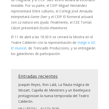
Invisible. Por su parte, el CEIP Miguel Hernández
representará Entre cultures, el Col·legi José Arnauda
interpretará
Game Over
y el CEIP El Romeral actuará
con
La natura ens ajuda
. Finalmente, el CEE Tomás
Llàcer presentar
á Escola d’aventures
.
El 11 de abril a las 18:30 h se cerrará la Mostra en el
Teatre Calderón con la representación de
Viatge a OZ.
El musical
, de Trencadís Produccions, y se entregarán
los galardones de participación.
Entradas recientes
Joaquín Reyes, Ron Lalá, La flauta mágica de
Mozart, Capella de Ministrers y un Beetlejuice
protagonizan la nueva temporada del Teatro
Calderón.
VIU L’ESTIU – ALCOI 2026