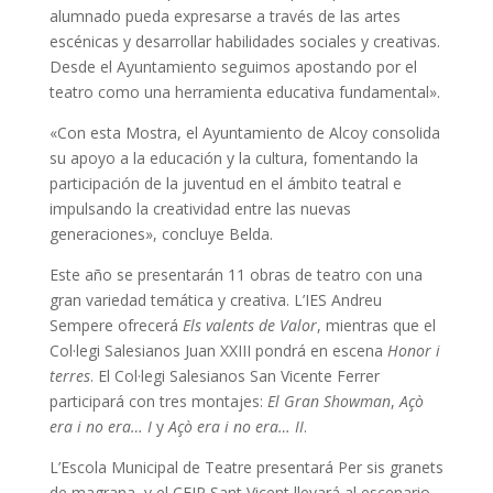
alumnado pueda expresarse a través de las artes
escénicas y desarrollar habilidades sociales y creativas.
Desde el Ayuntamiento seguimos apostando por el
teatro como una herramienta educativa fundamental».
«Con esta Mostra, el Ayuntamiento de Alcoy consolida
su apoyo a la educación y la cultura, fomentando la
participación de la juventud en el ámbito teatral e
impulsando la creatividad entre las nuevas
generaciones», concluye Belda.
Este año se presentarán 11 obras de teatro con una
gran variedad temática y creativa. L’IES Andreu
Sempere ofrecerá
Els valents de Valor
, mientras que el
Col·legi Salesianos Juan XXIII pondrá en escena
Honor i
terres
. El Col·legi Salesianos San Vicente Ferrer
participará con tres montajes:
El Gran Showman
,
Açò
era i no era… I
y
Açò era i no era… II
.
L’Escola Municipal de Teatre presentará Per sis granets
de magrana, y el CEIP Sant Vicent llevará al escenario