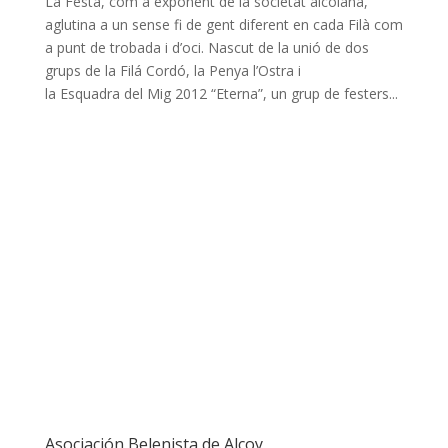
La Festa, com a exponent de la societat alcoiana,
aglutina a un sense fi de gent diferent en cada Filà com
a punt de trobada i d’oci. Nascut de la unió de dos
grups de la Filá Cordó, la Penya l’Ostra i
la Esquadra del Mig 2012 “Eterna”, un grup de festers...
Asociación Belenista de Alcoy