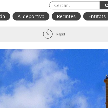
da
A. deportiva
Recintes
Entitats
Ràpid