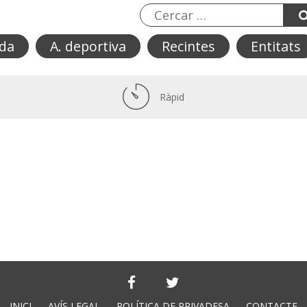
da
A. deportiva
Recintes
Entitats
Ràpid
INICI
AVÍS LEGAL
POLÍTICA DE PRIVADESA
CONTACTE