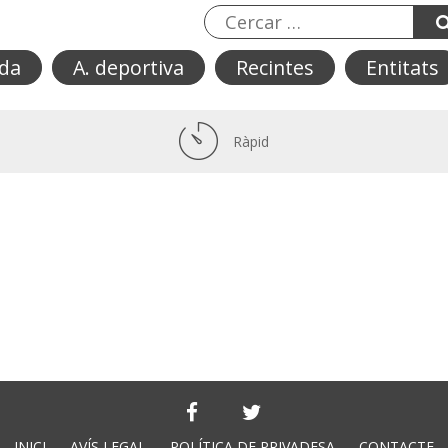
da
A. deportiva
Recintes
Entitats
Ràpid
INICI
AVÍS LEGAL
POLÍTICA DE PRIVADESA
CONTACTE