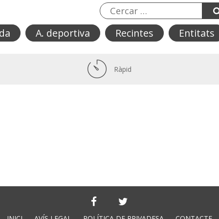
da
A. deportiva
Recintes
Entitats
Ràpid
INICI
AVÍS LEGAL
POLÍTICA DE PRIVADESA
CONTACTE