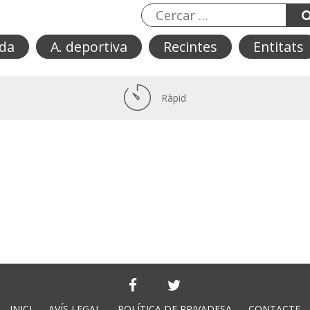
da
A. deportiva
Recintes
Entitats
Ràpid
INICI
AVÍS LEGAL
POLÍTICA DE PRIVADESA
CONTACTE