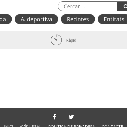
da
A. deportiva
Recintes
Entitats
Ràpid
INICI
AVÍS LEGAL
POLÍTICA DE PRIVADESA
CONTACTE