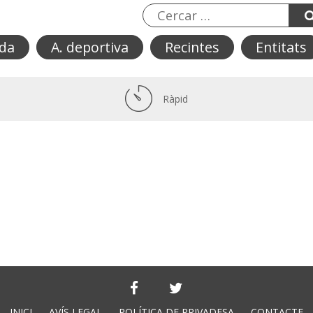
da
A. deportiva
Recintes
Entitats
Ràpid
INICI
AVÍS LEGAL
POLÍTICA DE PRIVADESA
CONTACTE