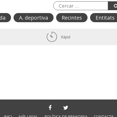
da
A. deportiva
Recintes
Entitats
Ràpid
INICI
AVÍS LEGAL
POLÍTICA DE PRIVADESA
CONTACTE